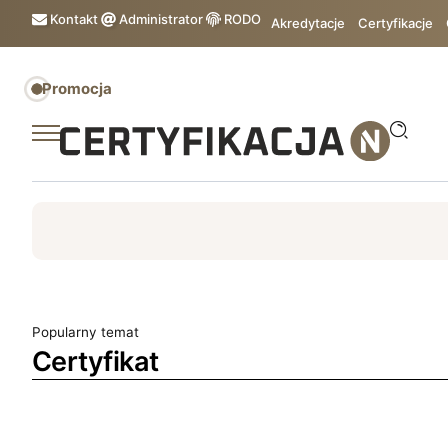
Kontakt
Administrator
RODO
Akredytacje
Certyfikacje
Promocja
ISO
ESG
TÜV
ISO 14001
Zrównoważony rozw
Popularny temat
Certyfikat