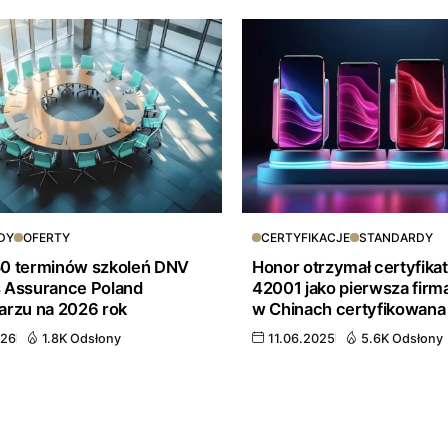
DY
OFERTY
CERTYFIKACJE
STANDARDY
0 terminów szkoleń DNV
Honor otrzymał certyfikat
 Assurance Poland
42001 jako pierwsza firm
arzu na 2026 rok
w Chinach certyfikowana
026
1.8K Odsłony
11.06.2025
5.6K Odsłony