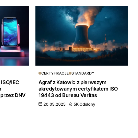
CERTYFIKACJE
STANDARDY
 ISO/IEC
Agraf z Katowic z pierwszym
a
akredytowanym certyfikatem ISO
 przez DNV
19443 od Bureau Veritas
20.05.2025
5K Odsłony