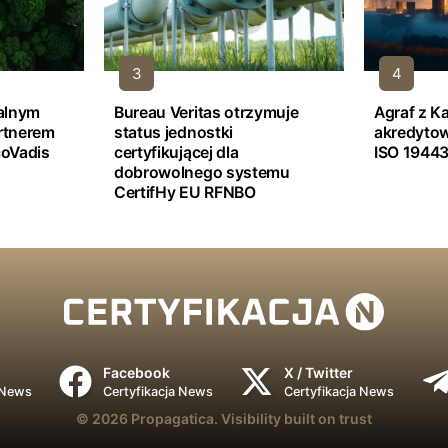
jalnym
Bureau Veritas otrzymuje
Agraf z K
rtnerem
status jednostki
akredyto
oVadis
certyfikującej dla
ISO 19443
dobrowolnego systemu
CertifHy EU RFNBO
Facebook
X / Twitter
 News
Certyfikacja News
Certyfikacja News
© 2026
Propagatica.
Visibility built on trust