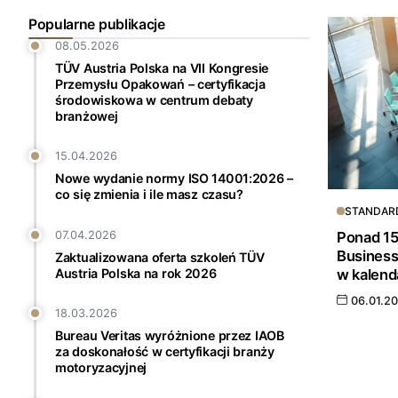
Popularne publikacje
08.05.2026
TÜV Austria Polska na VII Kongresie
Przemysłu Opakowań – certyfikacja
środowiskowa w centrum debaty
branżowej
15.04.2026
Nowe wydanie normy ISO 14001:2026 –
co się zmienia i ile masz czasu?
STANDAR
Ponad 15
07.04.2026
Business
Zaktualizowana oferta szkoleń TÜV
w kalend
Austria Polska na rok 2026
06.01.2
18.03.2026
Bureau Veritas wyróżnione przez IAOB
za doskonałość w certyfikacji branży
motoryzacyjnej