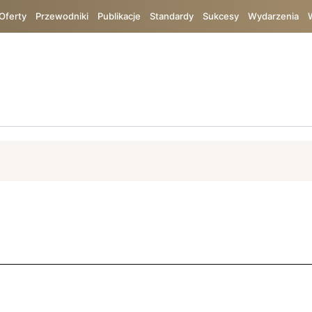
Oferty
Przewodniki
Publikacje
Standardy
Sukcesy
Wydarzenia
ój
ISO 9001
Bureau Veritas
Bezpieczeństwo
TIC
Chin