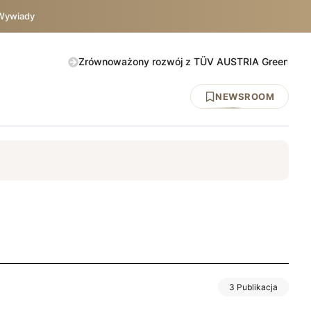
Wywiady
Zrównoważony rozwój z TÜV AUSTRIA Green Action. Spraw
NEWSROOM
y
DNV
ISO 45001
BHP
UE
TÜV AUSTRIA
IATF 1694
3 Publikacja