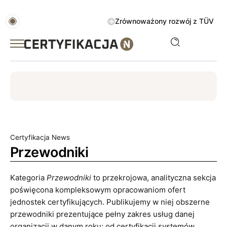
Zrównoważony rozwój z TÜV AUSTRIA
ISO
ESG
TÜV
ISO 14001
Zrównoważony rozwój
Certyfikacja News
Przewodniki
Kategoria
Przewodniki
to przekrojowa, analityczna sekcja
poświęcona kompleksowym opracowaniom ofert
jednostek certyfikujących. Publikujemy w niej obszerne
przewodniki prezentujące pełny zakres usług danej
organizacji w danym roku: od certyfikacji systemów