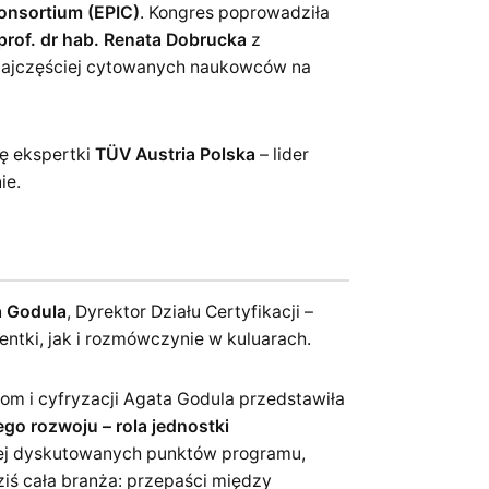
onsortium (EPIC)
. Kongres poprowadziła
prof. dr hab. Renata Dobrucka
z
najczęściej cytowanych naukowców na
ię ekspertki
TÜV Austria Polska
– lider
ie.
a Godula
, Dyrektor Działu Certyfikacji –
entki, jak i rozmówczynie w kuluarach.
m i cyfryzacji Agata Godula przedstawiła
o rozwoju – rola jednostki
dziej dyskutowanych punktów programu,
ziś cała branża: przepaści między