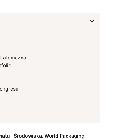
strategiczna
folio
kongresu
matu i Środowiska
,
World Packaging