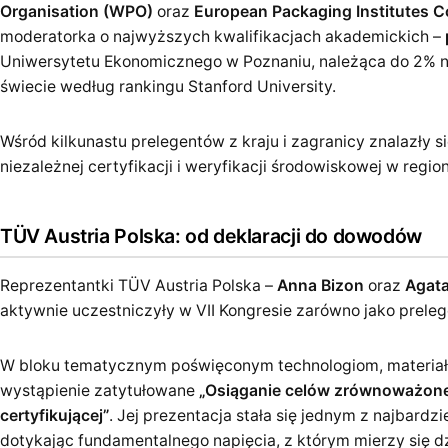
Organisation (WPO)
oraz
European Packaging Institutes C
moderatorka o najwyższych kwalifikacjach akademickich –
Uniwersytetu Ekonomicznego w Poznaniu, należąca do 2% 
świecie według rankingu Stanford University.
Wśród kilkunastu prelegentów z kraju i zagranicy znalazły s
niezależnej certyfikacji i weryfikacji środowiskowej w region
TÜV Austria Polska: od deklaracji do dowodów
Reprezentantki TÜV Austria Polska –
Anna Bizon
oraz
Agat
aktywnie uczestniczyły w VII Kongresie zarówno jako preleg
W bloku tematycznym poświęconym technologiom, materiało
wystąpienie zatytułowane
„Osiąganie celów zrównoważoneg
certyfikującej”
. Jej prezentacja stała się jednym z najbar
dotykając fundamentalnego napięcia, z którym mierzy się d