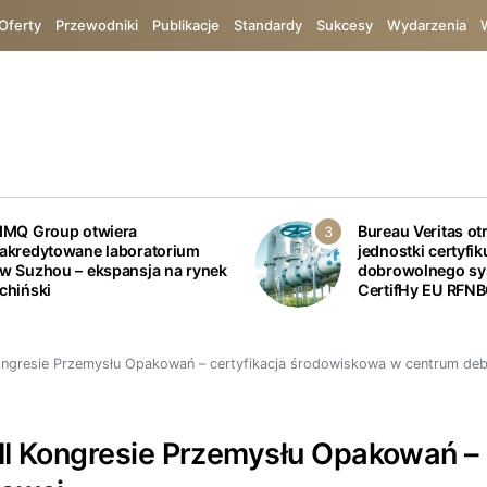
Oferty
Przewodniki
Publikacje
Standardy
Sukcesy
Wydarzenia
IMQ Group otwiera
Bureau Veritas ot
akredytowane laboratorium
jednostki certyfik
w Suzhou – ekspansja na rynek
dobrowolnego s
chiński
CertifHy EU RFN
Kongresie Przemysłu Opakowań – certyfikacja środowiskowa w centrum de
II Kongresie Przemysłu Opakowań –