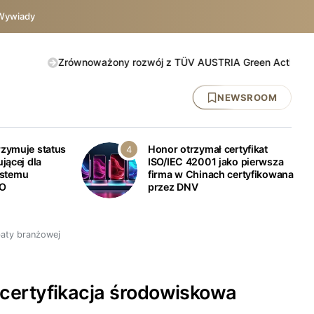
Wywiady
Zrównoważony rozwój z TÜV AUSTRIA Green Action. Sprawdź bezpł
NEWSROOM
rzymuje status
Honor otrzymał certyfikat
ującej dla
ISO/IEC 42001 jako pierwsza
ystemu
firma w Chinach certyfikowana
BO
przez DNV
baty branżowej
 certyfikacja środowiskowa