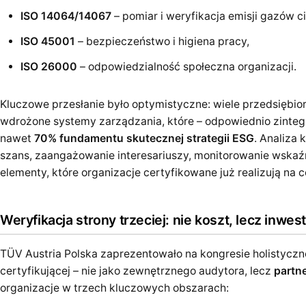
ISO 14064/14067
– pomiar i weryfikacja emisji gazów c
ISO 45001
– bezpieczeństwo i higiena pracy,
ISO 26000
– odpowiedzialność społeczna organizacji.
Kluczowe przesłanie było optymistyczne: wiele przedsiębi
wdrożone systemy zarządzania, które – odpowiednio zinte
nawet
70% fundamentu skutecznej strategii ESG
. Analiza 
szans, zaangażowanie interesariuszy, monitorowanie wskaźn
elementy, które organizacje certyfikowane już realizują na c
Weryfikacja strony trzeciej: nie koszt, lecz inwes
TÜV Austria Polska zaprezentowało na kongresie holistyczne
certyfikującej – nie jako zewnętrznego audytora, lecz
partn
organizacje w trzech kluczowych obszarach: