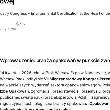
żowej
ustry Congress – Environmental Certification at the Heart of t
169
026
1 min
Wprowadzenie: branża opakowań w punkcie zw
14 kwietnia 2026 roku w Ptak Warsaw Expo w Nadarzynie,
Warsaw Pack, odbył się
VII Międzynarodowy Kongres Prz
najważniejszych wydarzeń sektora opakowaniowego w Pols
Izbę Opakowań
, zgromadził przedstawicieli przemysłu, org
publicznej, świata nauki oraz ekspertów z Polski i zagrani
regulacyjna i technologiczna branży opakowań: „
Opakowania
technologie i konkurencyjność rynku
“.