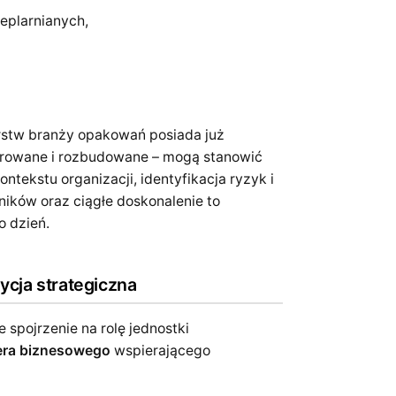
ieplarnianych,
orstw branży opakowań posiada już
growane i rozbudowane – mogą stanowić
kontekstu organizacji, identyfikacja ryzyk i
ików oraz ciągłe doskonalenie to
o dzień.
tycja strategiczna
 spojrzenie na rolę jednostki
era biznesowego
wspierającego