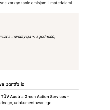
wne zarządzanie emisjami i materiałami.
tegiczna inwestycja w zgodność,
e portfolio
ę
TÜV Austria Green Action Services
–
ygodnego, udokumentowanego