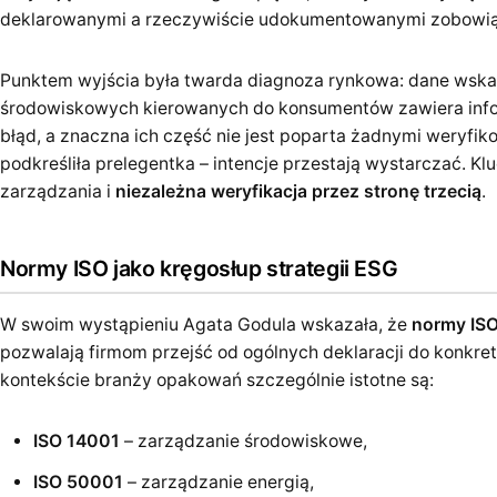
deklarowanymi a rzeczywiście udokumentowanymi zobowią
Punktem wyjścia była twarda diagnoza rynkowa: dane wsk
środowiskowych kierowanych do konsumentów zawiera info
błąd, a znaczna ich część nie jest poparta żadnymi weryfi
podkreśliła prelegentka – intencje przestają wystarczać. Kl
zarządzania i
niezależna weryfikacja przez stronę trzecią
.
Normy ISO jako kręgosłup strategii ESG
W swoim wystąpieniu Agata Godula wskazała, że
normy ISO
pozwalają firmom przejść od ogólnych deklaracji do konkr
kontekście branży opakowań szczególnie istotne są:
ISO 14001
– zarządzanie środowiskowe,
ISO 50001
– zarządzanie energią,