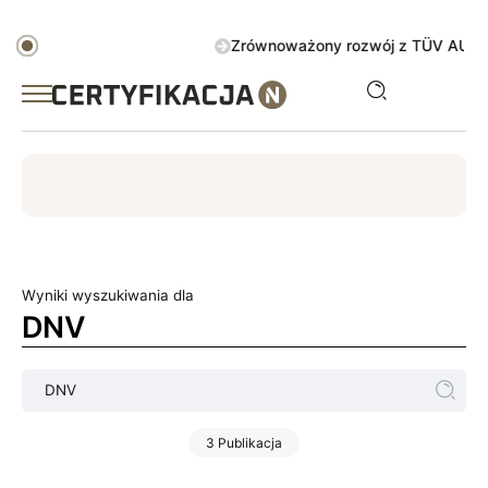
Zrównoważony rozwój z TÜV AUSTRIA Gre
ISO
ESG
TÜV
ISO 14001
Zrównoważony rozwój
Wyniki wyszukiwania dla
DNV
3 Publikacja