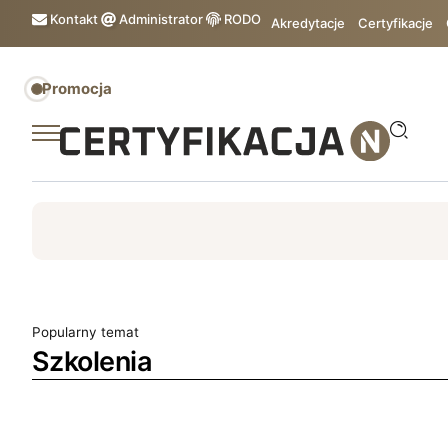
Kontakt
Administrator
RODO
Akredytacje
Certyfikacje
Promocja
ISO
ESG
TÜV
ISO 14001
Zrównoważony rozw
Popularny temat
Szkolenia