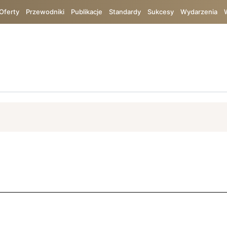
Oferty
Przewodniki
Publikacje
Standardy
Sukcesy
Wydarzenia
ój
ISO 9001
Bureau Veritas
Bezpieczeństwo
TIC
Chin