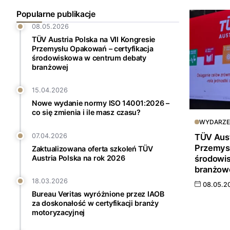
Popularne publikacje
08.05.2026
TÜV Austria Polska na VII Kongresie
Przemysłu Opakowań – certyfikacja
środowiskowa w centrum debaty
branżowej
15.04.2026
Nowe wydanie normy ISO 14001:2026 –
co się zmienia i ile masz czasu?
WYDARZE
TÜV Aust
07.04.2026
Przemysł
Zaktualizowana oferta szkoleń TÜV
środowi
Austria Polska na rok 2026
branżow
18.03.2026
08.05.2
Bureau Veritas wyróżnione przez IAOB
za doskonałość w certyfikacji branży
motoryzacyjnej