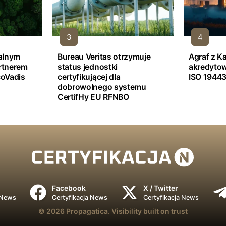
jalnym
Bureau Veritas otrzymuje
Agraf z K
rtnerem
status jednostki
akredyto
oVadis
certyfikującej dla
ISO 19443
dobrowolnego systemu
CertifHy EU RFNBO
Facebook
X / Twitter
 News
Certyfikacja News
Certyfikacja News
© 2026
Propagatica.
Visibility built on trust