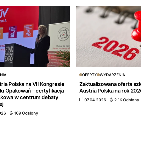
NIA
OFERTY
WYDARZENIA
ria Polska na VII Kongresie
Zaktualizowana oferta sz
u Opakowań – certyfikacja
Austria Polska na rok 202
skowa w centrum debaty
07.04.2026
2.1K Odsłony
ej
026
169 Odsłony