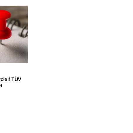
koleń TÜV
6