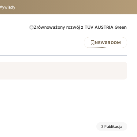
Wywiady
Zrównoważony rozwój z TÜV AUSTRIA Green Action. Spraw
NEWSROOM
y
DNV
ISO 45001
BHP
UE
TÜV AUSTRIA
IATF 1694
2 Publikacja