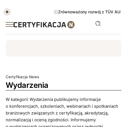
Zrównoważony rozwój z TÜV AUSTRIA Green 
ISO
ESG
TÜV
ISO 14001
Zrównoważony rozwój
Certyfikacja News
Wydarzenia
W kategorii
Wydarzenia
publikujemy informacje
o konferencjach, szkoleniach, webinariach i spotkaniach
branżowych związanych z certyfikacją, akredytacją,
normalizacją i oceną zgodności. Informujemy
o wydarzeniach organizowanych przez jednostki