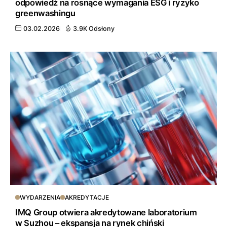
odpowiedź na rosnące wymagania ESG i ryzyko
greenwashingu
03.02.2026
3.9K Odsłony
WYDARZENIA
AKREDYTACJE
IMQ Group otwiera akredytowane laboratorium
w Suzhou – ekspansja na rynek chiński