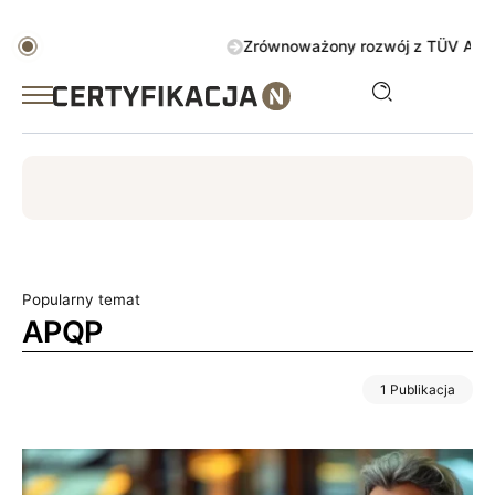
Zrównoważony rozwój z TÜV AUSTRIA G
ISO
ESG
TÜV
ISO 14001
Zrównoważony rozwój
Popularny temat
APQP
1 Publikacja