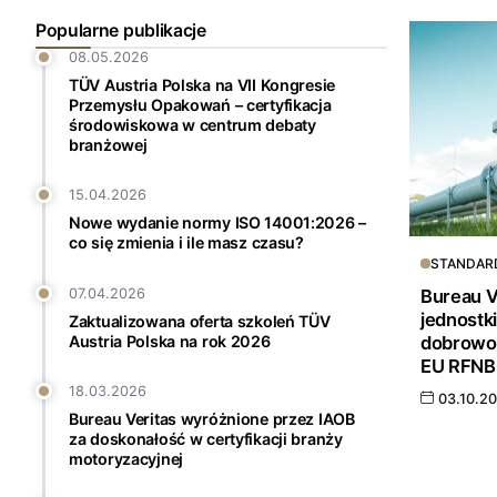
Popularne publikacje
08.05.2026
TÜV Austria Polska na VII Kongresie
Przemysłu Opakowań – certyfikacja
środowiskowa w centrum debaty
branżowej
15.04.2026
Nowe wydanie normy ISO 14001:2026 –
co się zmienia i ile masz czasu?
STANDAR
Bureau V
07.04.2026
jednostki
Zaktualizowana oferta szkoleń TÜV
dobrowol
Austria Polska na rok 2026
EU RFN
18.03.2026
03.10.2
Bureau Veritas wyróżnione przez IAOB
za doskonałość w certyfikacji branży
motoryzacyjnej