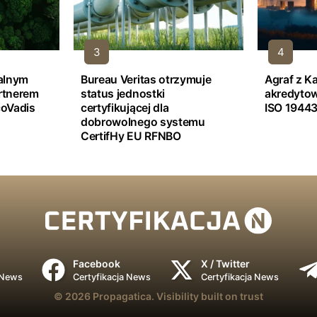
jalnym
Bureau Veritas otrzymuje
Agraf z K
rtnerem
status jednostki
akredyto
oVadis
certyfikującej dla
ISO 19443
dobrowolnego systemu
CertifHy EU RFNBO
Facebook
X / Twitter
 News
Certyfikacja News
Certyfikacja News
© 2026
Propagatica.
Visibility built on trust