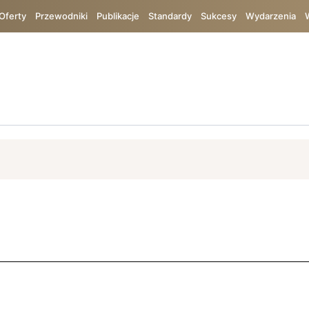
Oferty
Przewodniki
Publikacje
Standardy
Sukcesy
Wydarzenia
ój
ISO 9001
Bureau Veritas
Bezpieczeństwo
TIC
Chin