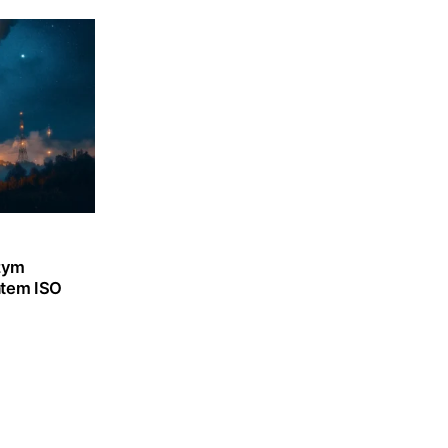
szym
atem ISO