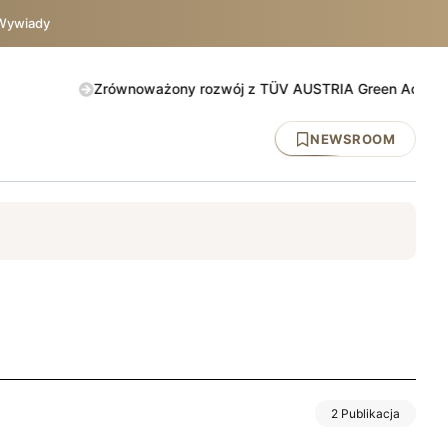
Wywiady
Zrównoważony rozwój z TÜV AUSTRIA Green Action. Sprawdź
NEWSROOM
y
DNV
ISO 45001
BHP
UE
TÜV AUSTRIA
IATF 1694
2 Publikacja