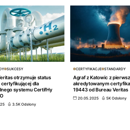
DY
SUKCESY
CERTYFIKACJE
STANDARDY
eritas otrzymuje status
Agraf z Katowic z pierw
 certyfikującej dla
akredytowanym certyfik
nego systemu CertifHy
19443 od Bureau Veritas
BO
20.05.2025
5K Odsłony
025
3.5K Odsłony