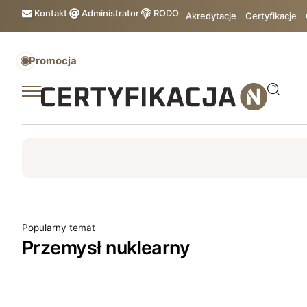
Kontakt
Administrator
RODO
Akredytacje
Certyfikacje
Promocja
ISO
ESG
TÜV
ISO 14001
Zrównoważony rozw
Popularny temat
Przemysł nuklearny