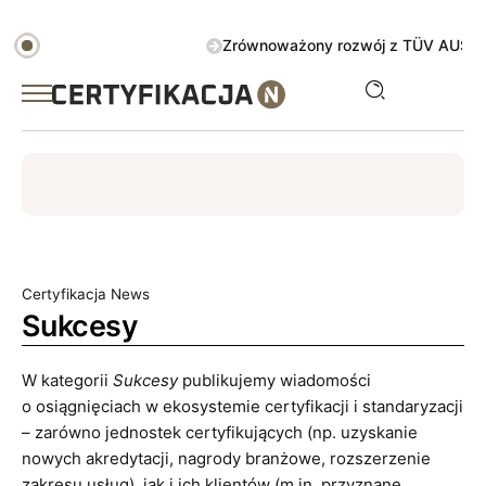
Zrównoważony rozwój z TÜV AUSTRIA Green 
ISO
ESG
TÜV
ISO 14001
Zrównoważony rozwój
Certyfikacja News
Sukcesy
W kategorii
Sukcesy
publikujemy wiadomości
o osiągnięciach w ekosystemie certyfikacji i standaryzacji
– zarówno jednostek certyfikujących (np. uzyskanie
nowych akredytacji, nagrody branżowe, rozszerzenie
zakresu usług), jak i ich klientów (m.in. przyznane