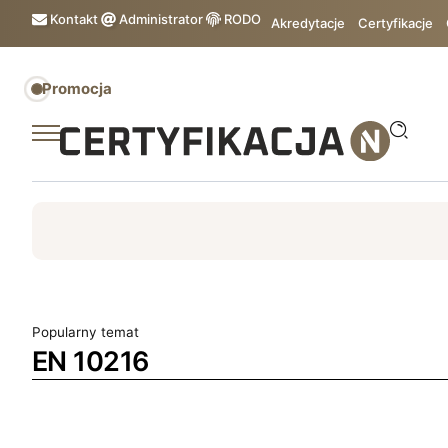
Kontakt
Administrator
RODO
Akredytacje
Certyfikacje
Promocja
ISO
ESG
TÜV
ISO 14001
Zrównoważony rozw
Popularny temat
EN 10216