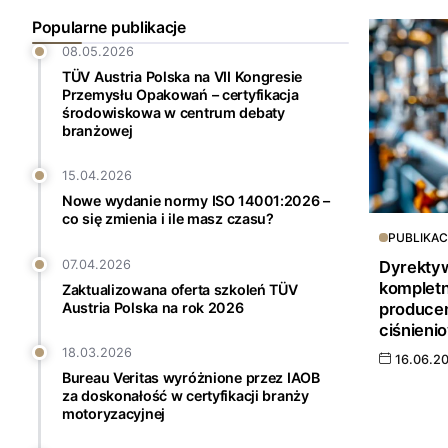
Popularne publikacje
08.05.2026
TÜV Austria Polska na VII Kongresie
Przemysłu Opakowań – certyfikacja
środowiskowa w centrum debaty
branżowej
15.04.2026
Nowe wydanie normy ISO 14001:2026 –
co się zmienia i ile masz czasu?
PUBLIKAC
Dyrekty
07.04.2026
kompletn
Zaktualizowana oferta szkoleń TÜV
produce
Austria Polska na rok 2026
ciśnieni
18.03.2026
16.06.2
Bureau Veritas wyróżnione przez IAOB
za doskonałość w certyfikacji branży
motoryzacyjnej