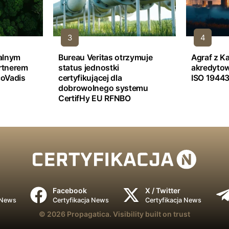
jalnym
Bureau Veritas otrzymuje
Agraf z K
rtnerem
status jednostki
akredyto
oVadis
certyfikującej dla
ISO 19443
dobrowolnego systemu
CertifHy EU RFNBO
Facebook
X / Twitter
 News
Certyfikacja News
Certyfikacja News
© 2026
Propagatica.
Visibility built on trust