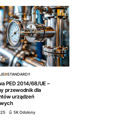
JE
STANDARDY
wa PED 2014/68/UE –
y przewodnik dla
ntów urządzeń
owych
025
5K Odsłony