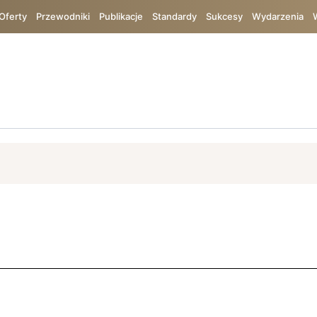
Oferty
Przewodniki
Publikacje
Standardy
Sukcesy
Wydarzenia
ój
ISO 9001
Bureau Veritas
Bezpieczeństwo
TIC
Chin