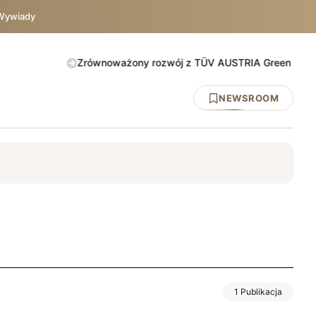
Wywiady
Zrównoważony rozwój z TÜV AUSTRIA Green Action. Spraw
NEWSROOM
y
DNV
ISO 45001
BHP
UE
TÜV AUSTRIA
IATF 1694
1 Publikacja