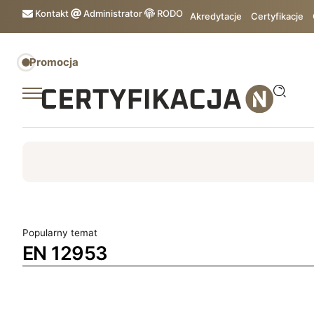
Kontakt
Administrator
RODO
Akredytacje
Certyfikacje
Promocja
ISO
ESG
TÜV
ISO 14001
Zrównoważony rozw
Popularny temat
EN 12953