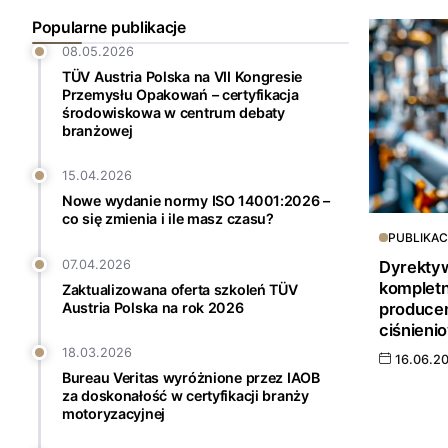
Popularne publikacje
08.05.2026
TÜV Austria Polska na VII Kongresie
Przemysłu Opakowań – certyfikacja
środowiskowa w centrum debaty
branżowej
15.04.2026
Nowe wydanie normy ISO 14001:2026 –
co się zmienia i ile masz czasu?
PUBLIKAC
Dyrekty
07.04.2026
kompletn
Zaktualizowana oferta szkoleń TÜV
produce
Austria Polska na rok 2026
ciśnieni
18.03.2026
16.06.2
Bureau Veritas wyróżnione przez IAOB
za doskonałość w certyfikacji branży
motoryzacyjnej