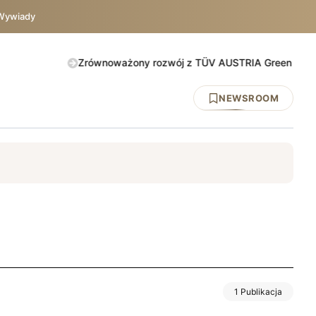
Wywiady
Zrównoważony rozwój z TÜV AUSTRIA Green Action. Spraw
NEWSROOM
y
DNV
ISO 45001
BHP
UE
TÜV AUSTRIA
IATF 1694
1 Publikacja