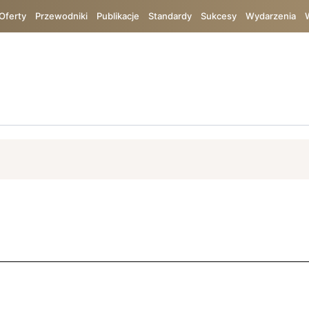
Oferty
Przewodniki
Publikacje
Standardy
Sukcesy
Wydarzenia
ój
ISO 9001
Bureau Veritas
Bezpieczeństwo
TIC
Chin