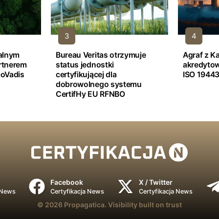
jalnym
Bureau Veritas otrzymuje
Agraf z K
rtnerem
status jednostki
akredyto
oVadis
certyfikującej dla
ISO 19443
dobrowolnego systemu
CertifHy EU RFNBO
Facebook
X / Twitter
 News
Certyfikacja News
Certyfikacja News
© 2026
Propagatica.
Visibility built on trust