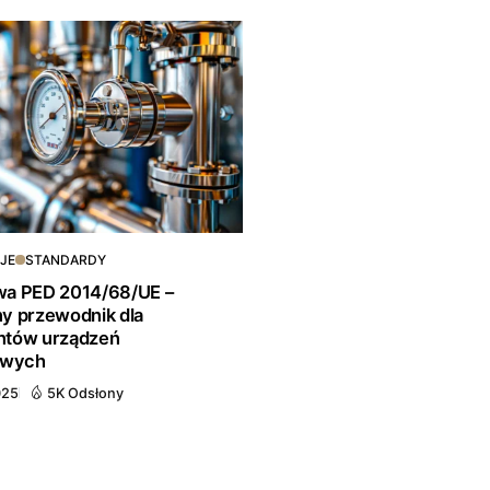
JE
STANDARDY
wa PED 2014/68/UE –
y przewodnik dla
ntów urządzeń
owych
025
5K Odsłony