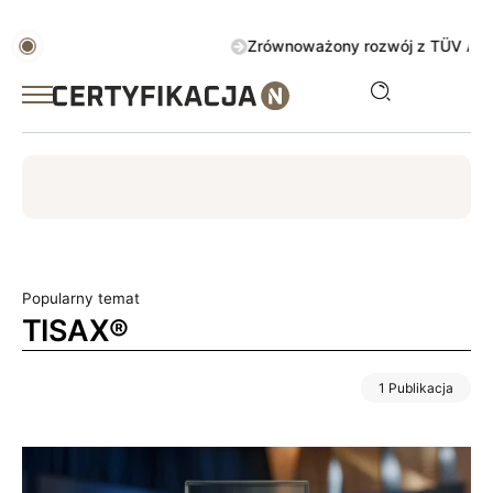
Zrównoważony rozwój z TÜV AUSTRIA 
ISO
ESG
TÜV
ISO 14001
Zrównoważony rozwój
Popularny temat
TISAX®
1 Publikacja