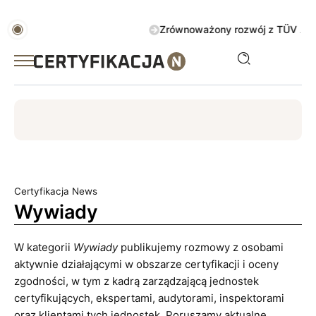
Zrównoważony rozwój z TÜV AUSTRIA
ISO
ESG
TÜV
ISO 14001
Zrównoważony rozwój
Certyfikacja News
Wywiady
W kategorii
Wywiady
publikujemy rozmowy z osobami
aktywnie działającymi w obszarze certyfikacji i oceny
zgodności, w tym z kadrą zarządzającą jednostek
certyfikujących, ekspertami, audytorami, inspektorami
oraz klientami tych jednostek. Poruszamy aktualne