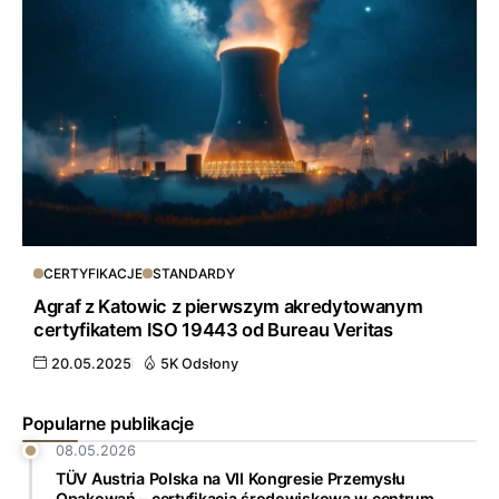
CERTYFIKACJE
STANDARDY
Agraf z Katowic z pierwszym akredytowanym
certyfikatem ISO 19443 od Bureau Veritas
20.05.2025
5K Odsłony
Popularne publikacje
08.05.2026
TÜV Austria Polska na VII Kongresie Przemysłu
Opakowań – certyfikacja środowiskowa w centrum