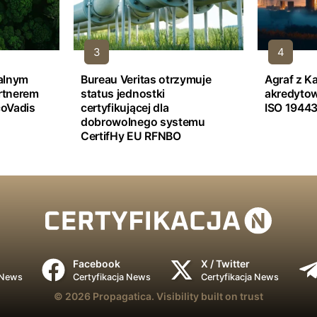
jalnym
Bureau Veritas otrzymuje
Agraf z K
rtnerem
status jednostki
akredyto
oVadis
certyfikującej dla
ISO 19443
dobrowolnego systemu
CertifHy EU RFNBO
Facebook
X / Twitter
 News
Certyfikacja News
Certyfikacja News
© 2026
Propagatica.
Visibility built on trust