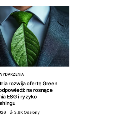
WYDARZENIA
ria rozwija ofertę Green
 odpowiedź na rosnące
a ESG i ryzyko
shingu
026
3.9K Odsłony