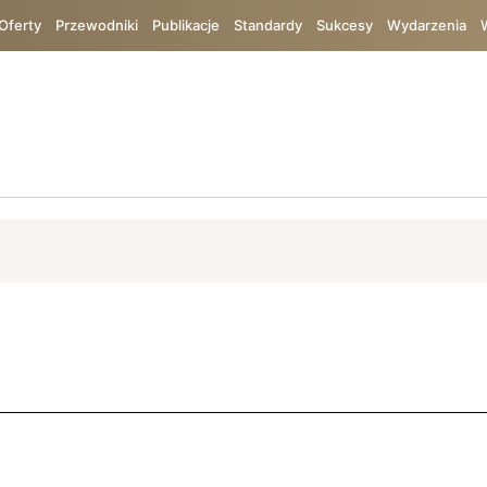
Oferty
Przewodniki
Publikacje
Standardy
Sukcesy
Wydarzenia
ój
ISO 9001
Bureau Veritas
Bezpieczeństwo
TIC
Chin