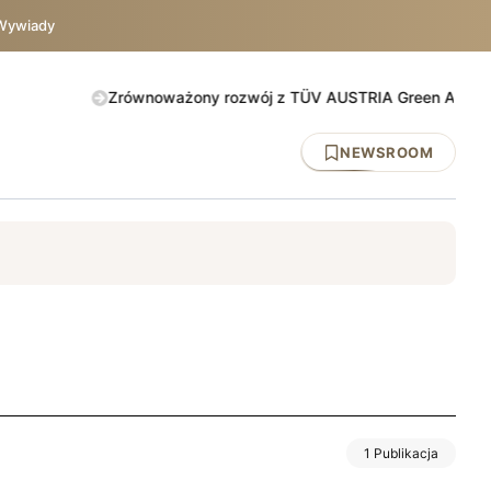
Wywiady
Zrównoważony rozwój z TÜV AUSTRIA Green Action. Sprawd
NEWSROOM
y
DNV
ISO 45001
BHP
UE
TÜV AUSTRIA
IATF 1694
1 Publikacja