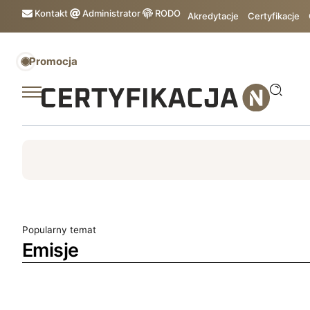
Kontakt
Administrator
RODO
Akredytacje
Certyfikacje
Promocja
ISO
ESG
TÜV
ISO 14001
Zrównoważony rozw
Popularny temat
Emisje