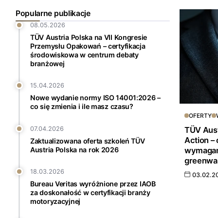
Popularne publikacje
08.05.2026
TÜV Austria Polska na VII Kongresie
Przemysłu Opakowań – certyfikacja
środowiskowa w centrum debaty
branżowej
15.04.2026
Nowe wydanie normy ISO 14001:2026 –
co się zmienia i ile masz czasu?
OFERTY
TÜV Aust
07.04.2026
Action –
Zaktualizowana oferta szkoleń TÜV
wymagani
Austria Polska na rok 2026
greenwa
18.03.2026
03.02.2
Bureau Veritas wyróżnione przez IAOB
za doskonałość w certyfikacji branży
motoryzacyjnej