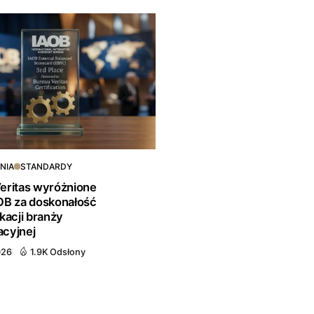
NIA
STANDARDY
eritas wyróżnione
OB za doskonałość
kacji branży
cyjnej
026
1.9K Odsłony