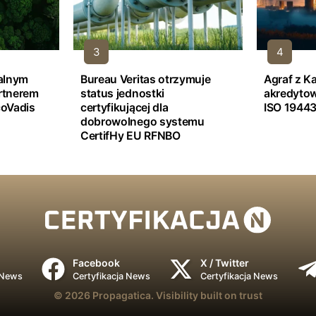
jalnym
Bureau Veritas otrzymuje
Agraf z K
rtnerem
status jednostki
akredyto
oVadis
certyfikującej dla
ISO 19443
dobrowolnego systemu
CertifHy EU RFNBO
Facebook
X / Twitter
 News
Certyfikacja News
Certyfikacja News
© 2026
Propagatica.
Visibility built on trust