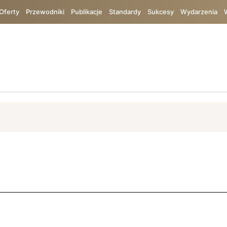
Oferty
Przewodniki
Publikacje
Standardy
Sukcesy
Wydarzenia
ój
ISO 9001
Bureau Veritas
Bezpieczeństwo
TIC
Chin