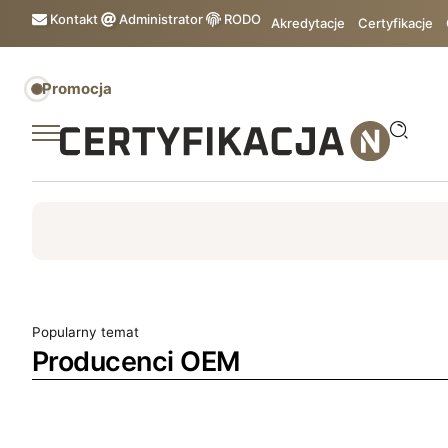
Kontakt
Administrator
RODO
Akredytacje
Certyfikacje
Promocja
ISO
ESG
TÜV
ISO 14001
Zrównoważony rozw
Popularny temat
Producenci OEM