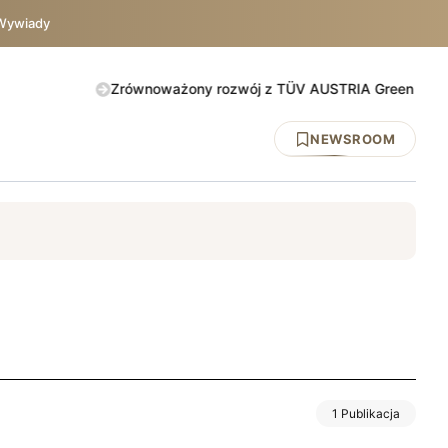
Wywiady
Zrównoważony rozwój z TÜV AUSTRIA Green Action. Spra
NEWSROOM
y
DNV
ISO 45001
BHP
UE
TÜV AUSTRIA
IATF 1694
1 Publikacja