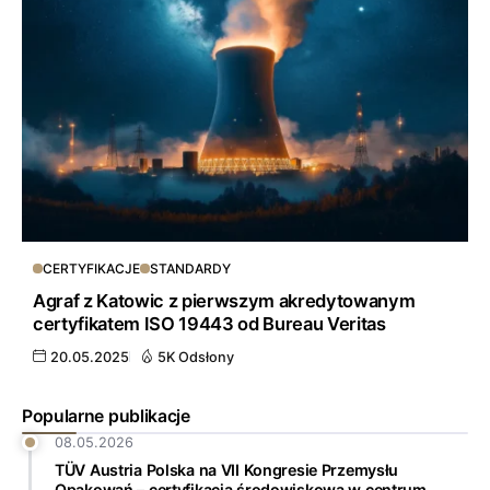
CERTYFIKACJE
STANDARDY
Agraf z Katowic z pierwszym akredytowanym
certyfikatem ISO 19443 od Bureau Veritas
20.05.2025
5K Odsłony
Popularne publikacje
08.05.2026
TÜV Austria Polska na VII Kongresie Przemysłu
Opakowań – certyfikacja środowiskowa w centrum