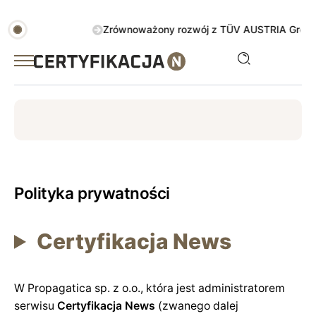
Zrównoważony rozwój z TÜV AUSTRIA Green Action. S
ISO
ESG
TÜV
ISO 14001
Zrównoważony rozwój
Polityka prywatności
Certyfikacja News
W Propagatica sp. z o.o., która jest administratorem
serwisu
Certyfikacja News
(zwanego dalej