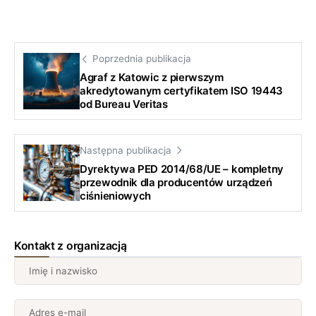
Poprzednia publikacja
Agraf z Katowic z pierwszym
akredytowanym certyfikatem ISO 19443
od Bureau Veritas
Następna publikacja
Dyrektywa PED 2014/68/UE – kompletny
przewodnik dla producentów urządzeń
ciśnieniowych
Kontakt z organizacją