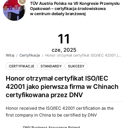
TÜV Austria Polska na VII Kongresie Przemysłu
Opakowań – certyfikacja środowiskowa
w centrum debaty branżowej
11
cze, 2025
Witaj
Certyfikacje
Honor otrzymał certyfikat ISO/IEC 42001 jako pierwsza firma w Chinach certyfikowana przez DNV
/
/
CERTYFIKACJE
STANDARDY
SUKCESY
Honor otrzymał certyfikat ISO/IEC
42001 jako pierwsza firma w Chinach
certyfikowana przez DNV
Honor received the ISO/IEC 42001 certification as the
first company in China to be certified by DNV
DNV Business Assurance Poland