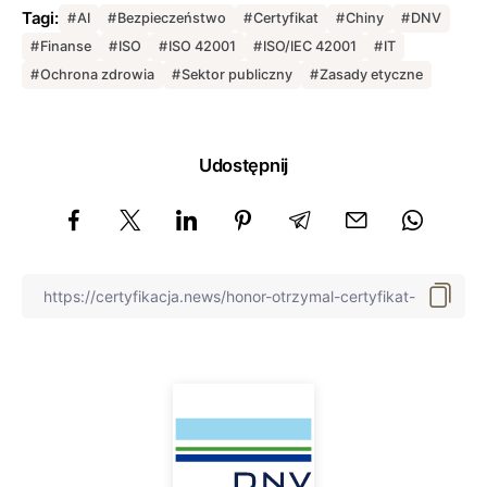
Tagi:
AI
Bezpieczeństwo
Certyfikat
Chiny
DNV
Finanse
ISO
ISO 42001
ISO/IEC 42001
IT
Ochrona zdrowia
Sektor publiczny
Zasady etyczne
Udostępnij